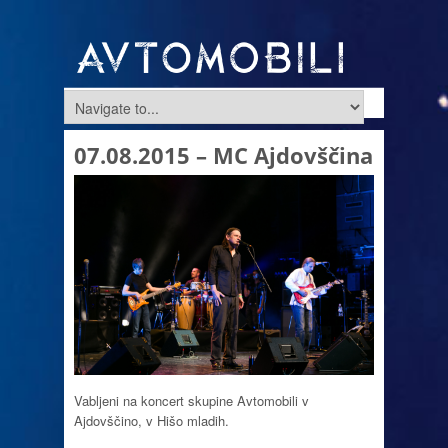
07.08.2015 – MC Ajdovščina
Vabljeni na koncert skupine Avtomobili v
Ajdovščino, v Hišo mladih.