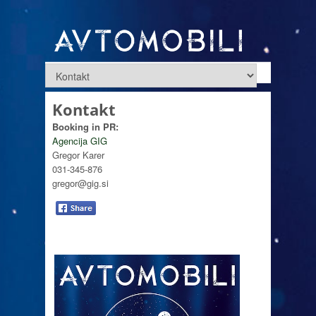
Kontakt
Booking in PR:
Agencija GIG
Gregor Karer
031-345-876
gregor@gig.si