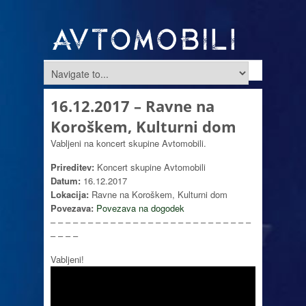
16.12.2017 – Ravne na
Koroškem, Kulturni dom
Vabljeni na koncert skupine Avtomobili.
Prireditev:
Koncert skupine Avtomobili
Datum:
16.12.2017
Lokacija:
Ravne na Koroškem, Kulturni dom
Povezava:
Povezava na dogodek
– – – – – – – – – – – – – – – – – – – – – – – – – – –
– – – –
Vabljeni!