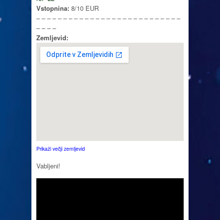
Vstopnina:
8/10 EUR
– – – – – – – – – – – – – – – – – – – – – – – – – – –
– – – –
Zemljevid:
Prikaži večji zemljevid
Vabljeni!