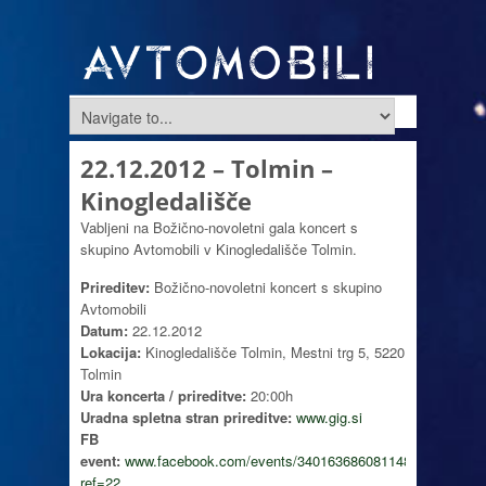
22.12.2012 – Tolmin –
Kinogledališče
Vabljeni na Božično-novoletni gala koncert s
skupino Avtomobili v Kinogledališče Tolmin.
Prireditev:
Božično-novoletni koncert s skupino
Avtomobili
Datum:
22.12.2012
Lokacija:
Kinogledališče Tolmin, Mestni trg 5, 5220
Tolmin
Ura koncerta / prireditve:
20:00h
Uradna spletna stran prireditve:
www.gig.si
FB
event:
www.facebook.com/events/340163686081148/?
ref=22