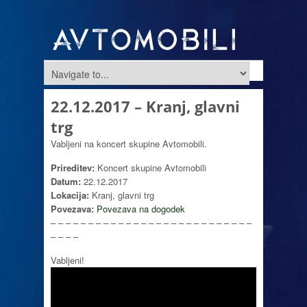
22.12.2017 – Kranj, glavni
trg
Vabljeni na koncert skupine Avtomobili.
Prireditev:
Koncert skupine Avtomobili
Datum:
22.12.2017
Lokacija:
Kranj, glavni trg
Povezava:
Povezava na dogodek
– – – – – – – – – – – – – – – – – – – – – – – – – – –
– – – –
Vabljeni!