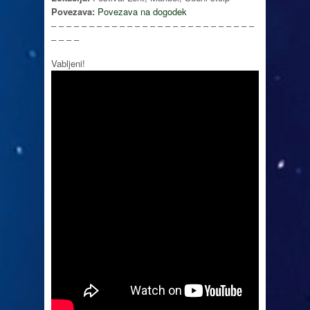
Povezava:
Povezava na dogodek
– – – – – – – – – – – – – – – – – – – – – – – – – – –
– – – –
Vabljeni!