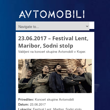
23.06.2017 – Festival Lent,
Maribor, Sodni stolp
Vabljeni na koncert skupine Avtomobili v Koper.
Prireditev:
Koncert skupine Avtomobili
Datum:
23.06.2017
Lokacija:
Festival Lent, Maribor, Sodni stolp