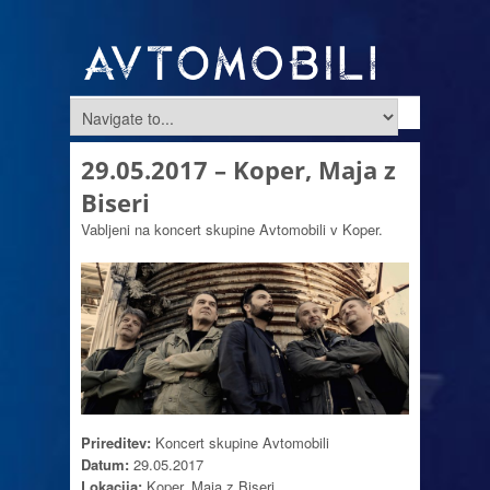
29.05.2017 – Koper, Maja z
Biseri
Vabljeni na koncert skupine Avtomobili v Koper.
Prireditev:
Koncert skupine Avtomobili
Datum:
29.05.2017
Lokacija:
Koper, Maja z Biseri