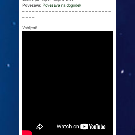
Povezava:
Povezava na dogodek
– – – – – – – – – – – – – – – – – – – – – – – – – – –
– – – –
Vabljeni!