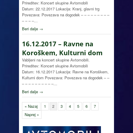
Prireditev: Koncert skupine Avtomobili
Datum: 22.12.2017 Lokacija: Kranj, glavni trg
Povezava: Povezava na dogodek – – – – – – – – –
– – – –…
Beri dalje →
16.12.2017 – Ravne na
Koroškem, Kulturni dom
Vabljeni na koncert skupine Avtomobili.
Prireditev: Koncert skupine Avtomobili
Datum: 16.12.2017 Lokacija: Ravne na Koroškem,
Kulturni dom Povezava: Povezava na dogodek – –
– – – – – – – – – –…
Beri dalje →
« Nazaj
1
2
3
4
5
6
7
Naprej »