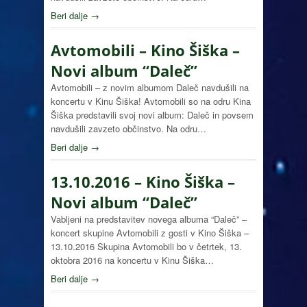
Beri dalje →
Avtomobili – Kino Šiška –
Novi album “Daleč”
Avtomobili – z novim albumom Daleč navdušili na
koncertu v Kinu Šiška! Avtomobili so na odru Kina
Šiška predstavili svoj novi album: Daleč in povsem
navdušili zavzeto občinstvo. Na odru…
Beri dalje →
13.10.2016 – Kino Šiška –
Novi album “Daleč”
Vabljeni na predstavitev novega albuma “Daleč” –
koncert skupine Avtomobili z gosti v Kino Šiška –
13.10.2016 Skupina Avtomobili bo v četrtek, 13.
oktobra 2016 na koncertu v Kinu Šiška…
Beri dalje →