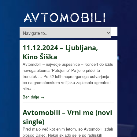
11.12.2024 – Ljubljana,
Kino Šiška
Avtomobili – največje uspešnice – Koncert ob izidu
novega albuma “Potujemo” Pa je le prišel ta
trenutek … Po 42 letih nepretrganega ustvarjanja
bo na gramofonskem vrtiljaku zaplesala »greatest
hits«…
Beri dalje →
Avtomobili – Vrni me (novi
single)
Pred malo več kot enim letom, so Avtomobili izdali
ploščo Daleč. Nekaj skladb se je po radijskih