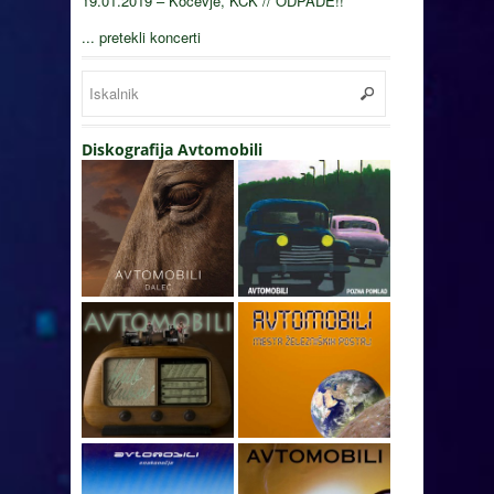
19.01.2019 – Kočevje, KCK // ODPADE!!
... pretekli koncerti
Diskografija Avtomobili