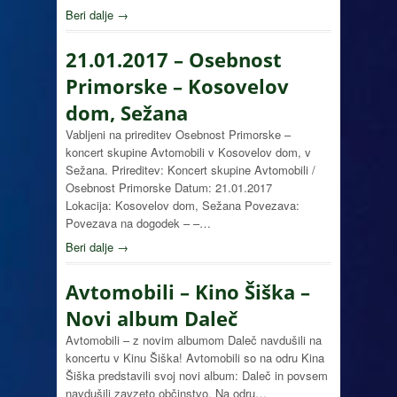
Beri dalje →
21.01.2017 – Osebnost
Primorske – Kosovelov
dom, Sežana
Vabljeni na prireditev Osebnost Primorske –
koncert skupine Avtomobili v Kosovelov dom, v
Sežana. Prireditev: Koncert skupine Avtomobili /
Osebnost Primorske Datum: 21.01.2017
Lokacija: Kosovelov dom, Sežana Povezava:
Povezava na dogodek – –…
Beri dalje →
Avtomobili – Kino Šiška –
Novi album Daleč
Avtomobili – z novim albumom Daleč navdušili na
koncertu v Kinu Šiška! Avtomobili so na odru Kina
Šiška predstavili svoj novi album: Daleč in povsem
navdušili zavzeto občinstvo. Na odru…