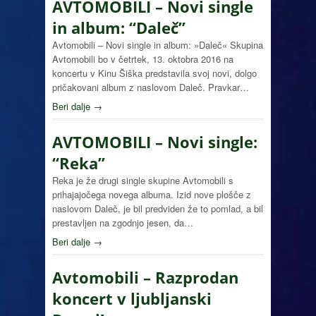
AVTOMOBILI – Novi single
in album: “Daleč”
Avtomobili – Novi single in album: »Daleč« Skupina
Avtomobili bo v četrtek, 13. oktobra 2016 na
koncertu v Kinu Šiška predstavila svoj novi, dolgo
pričakovani album z naslovom Daleč. Pravkar…
Beri dalje →
AVTOMOBILI – Novi single:
“Reka”
Reka je že drugi single skupine Avtomobili s
prihajajočega novega albuma. Izid nove plošče z
naslovom Daleč, je bil predviden že to pomlad, a bil
prestavljen na zgodnjo jesen, da…
Beri dalje →
Avtomobili – Razprodan
koncert v ljubljanski