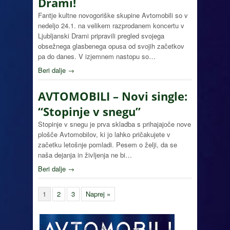
Drami!
Fantje kultne novogoriške skupine Avtomobili so v
nedeljo 24.1. na velikem razprodanem koncertu v
Ljubljanski Drami pripravili pregled svojega
obsežnega glasbenega opusa od svojih začetkov
pa do danes. V izjemnem nastopu so…
Beri dalje →
AVTOMOBILI – Novi single:
“Stopinje v snegu”
Stopinje v snegu je prva skladba s prihajajoče nove
plošče Avtomobilov, ki jo lahko pričakujete v
začetku letošnje pomladi. Pesem o želji, da se
naša dejanja in življenja ne bi…
Beri dalje →
1
2
3
Naprej »