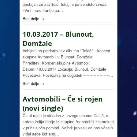
postajah že zavrtelo, tukaj je pa še čisto sveža
»Vrni me«. Fantje pa…
Beri dalje →
10.03.2017 – Blunout,
Domžale
Vabljeni na predstavitev albuma “Daleč” – koncert
skupine Avtomobili v Blunout, Domžale
Prireditev: Koncert skupine Avtomobili
Datum: 10.03.2017 Lokacija: Blunout, Domžale
Povezava: Povezava na dogodek – – – – – – – –…
Beri dalje →
Avtomobili – Če si rojen
(novi single)
Če si rojen je skladba z novega albuma Daleč, s
katero želijo fantje iz skupine Avtomobili zakorakati
v prihajajočo pomlad. Najbrž je vsak od nas včasih
videl sebe kot eno…