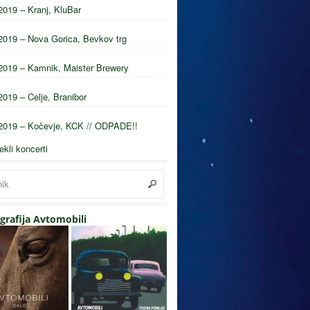
2019 – Kranj, KluBar
2019 – Nova Gorica, Bevkov trg
2019 – Kamnik, Maister Brewery
2019 – Celje, Branibor
2019 – Kočevje, KCK // ODPADE!!
tekli koncerti
grafija Avtomobili