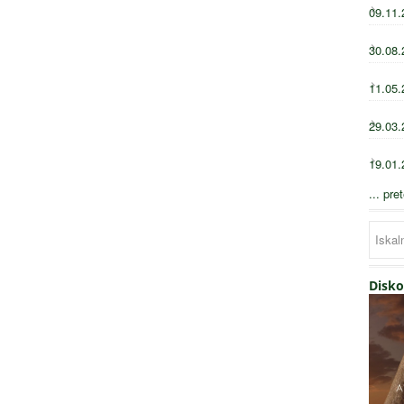
09.11.
30.08.
11.05.
29.03.
19.01.
... pre
Disko