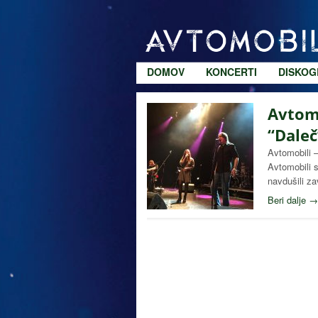
DOMOV
KONCERTI
DISKOG
Avtomo
“Daleč
Avtomobili 
Avtomobili 
navdušili z
Beri dalje →