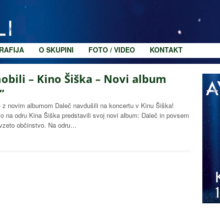
RAFIJA
O SKUPINI
FOTO / VIDEO
KONTAKT
bili – Kino Šiška – Novi album
”
– z novim albumom Daleč navdušili na koncertu v Kinu Šiška!
so na odru Kina Šiška predstavili svoj novi album: Daleč in povsem
avzeto občinstvo. Na odru…