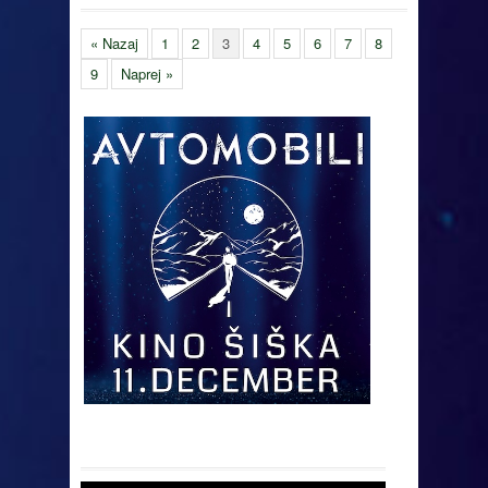
« Nazaj
1
2
3
4
5
6
7
8
9
Naprej »