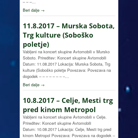
– – –…
Beri dalje →
11.8.2017 – Murska Sobota,
Trg kulture (Soboško
poletje)
Vabljeni na koncert skupine Avtomobili v Mursko
Soboto. Prireditev: Koncert skupine Avtomobili
Datum: 11.08.2017 Lokacija: Murska Sobota, Trg
kulture (Soboško poletje Povezava: Povezava na
dogodek – – – – – – – –…
Beri dalje →
10.8.2017 – Celje, Mesti trg
pred kinom Metropol
Vabljeni na koncert skupine Avtomobili v Celje.
Prireditev: Koncert skupine Avtomobili
Datum: 10.08.2017 Lokacija: Celje, Mesti trg pred
kinom Metropol Povezava: Povezava na dogodek –